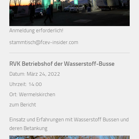
Anmeldung erforderlich!
stammtisch@fcev-insider.com
RVK Betriebshof der Wasserstoff-Busse
Datum:
März 24, 2022
Uhrzeit:
14:00
Ort:
Wermelskirchen
zum Bericht
Einsatz und Erfahrungen mit Wasserstoff Bussen und
deren Betankung